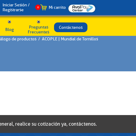
Iniciar Sesión /
Mi carrito
0
Registrarse
Preguntas
Contáctenos
Blog
Frecuentes
álogo de productos
/
ACOPLE | Mundial de Tornillos
eral, realice su cotización ya, contáctenos.