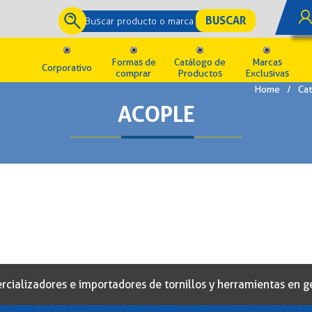
Formas de
Catálogo de
Marcas
Corporativo
comprar
Productos
Exclusivas
Home
/
Cat
ACOPLE
alizadores e importadores de tornillos y herramientas en gen