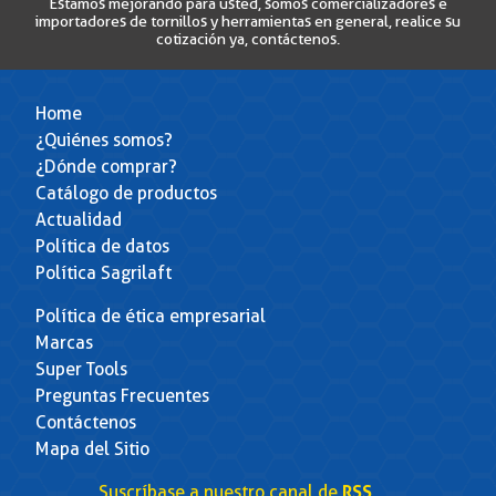
Estamos mejorando para usted, somos comercializadores e
importadores de tornillos y herramientas en general, realice su
cotización ya, contáctenos.
Home
¿Quiénes somos?
¿Dónde comprar?
Catálogo de productos
Actualidad
Política de datos
Política Sagrilaft
Política de ética empresarial
Marcas
Super Tools
Preguntas Frecuentes
Contáctenos
Mapa del Sitio
Suscríbase a nuestro canal de
RSS