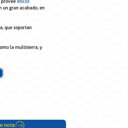
n provee
discos
an un gran acabado, en
na, que soportan
omo la multisierra, y
te nota