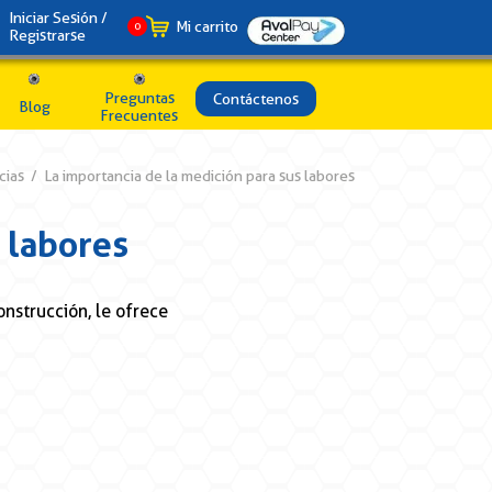
Iniciar Sesión /
Mi carrito
0
Registrarse
Preguntas
Contáctenos
Blog
Frecuentes
cias
/
La importancia de la medición para sus labores
 labores
nstrucción, le ofrece