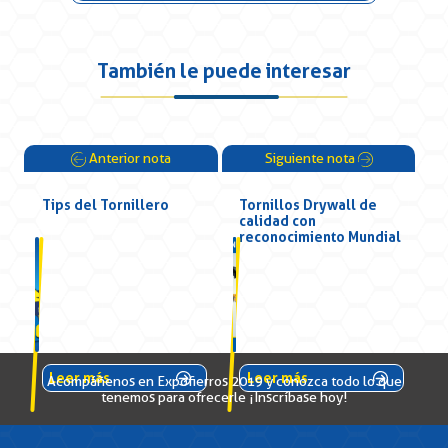
También le puede interesar
Anterior nota
Siguiente nota
Tips del Tornillero
Tornillos Drywall de
calidad con
reconocimiento Mundial
Leer más
Leer más
Acompáñenos en Expofierros 2019 y conozca todo lo que
tenemos para ofrecerle ¡Inscríbase hoy!