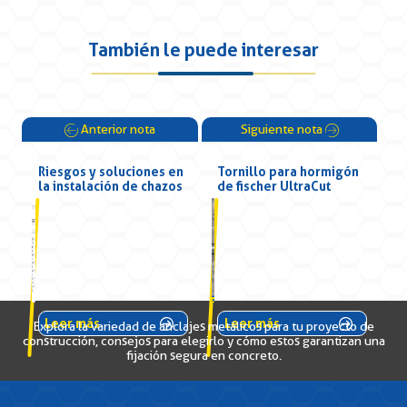
También le puede interesar
Anterior nota
Siguiente nota
Riesgos y soluciones en
Tornillo para hormigón
la instalación de chazos
de fischer UltraCut
Leer más
Leer más
Explora la variedad de anclajes metálicos para tu proyecto de
construcción, consejos para elegirlo y cómo estos garantizan una
fijación segura en concreto.