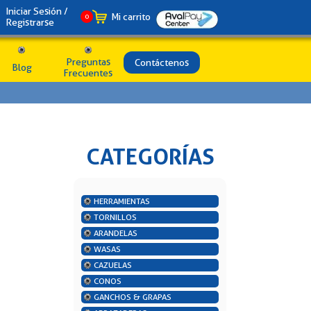
Iniciar Sesión /
Mi carrito
0
Registrarse
Preguntas
Contáctenos
Blog
Frecuentes
CATEGORÍAS
HERRAMIENTAS
TORNILLOS
ARANDELAS
WASAS
CAZUELAS
CONOS
GANCHOS & GRAPAS