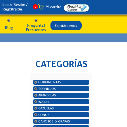
Iniciar Sesión /
Mi carrito
0
Registrarse
Preguntas
Contáctenos
Blog
Frecuentes
CATEGORÍAS
HERRAMIENTAS
TORNILLOS
ARANDELAS
WASAS
CAZUELAS
CONOS
GANCHOS & GRAPAS