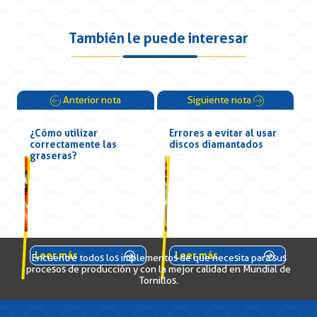
También le puede interesar
Anterior nota
Siguiente nota
¿Cómo utilizar
Errores a evitar al usar
correctamente las
discos diamantados
graseras?
Leer más
Leer más
Encuentre todos los implementos de que necesita para sus
procesos de producción y con la mejor calidad en Mundial de
Tornillos.