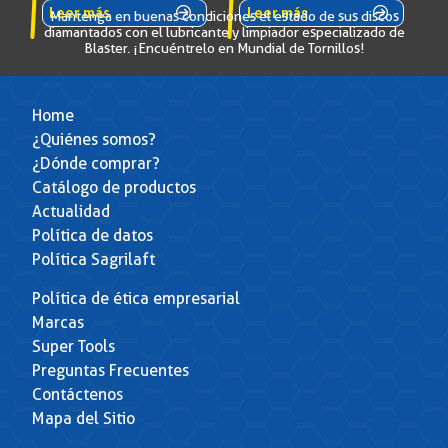
Leer más
Leer más
Mantenga en buenas condiciones el estado de sus discos
diamantados con el lubricante y limpiador especializado de
Blaster. ¡Encuéntrelo en Mundial de Tornillos!
Home
¿Quiénes somos?
¿Dónde comprar?
Catálogo de productos
Actualidad
Política de datos
Política Sagrilaft
Política de ética empresarial
Marcas
Super Tools
Preguntas Frecuentes
Contáctenos
Mapa del Sitio